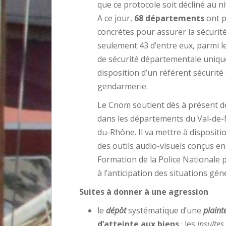
que ce protocole soit décliné au 
A ce jour,
68 départements
ont p
concrètes pour assurer la sécurit
seulement 43 d’entre eux, parmi le
de sécurité départementale uniqu
disposition d’un référent sécurité 
gendarmerie.
Le Cnom soutient dès à présent de
dans les départements du Val-de-
du-Rhône. Il va mettre à disposit
des outils audio-visuels conçus en 
Formation de la Police Nationale
à l’anticipation des situations gén
Suites à donner à une agression
le
dépôt
systématique d’une
plaint
d’atteinte aux biens
: les
insultes