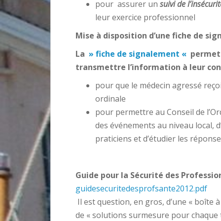
pour assurer un
suivi de l’insécurit
leur exercice professionnel
Mise à disposition d’une fiche de si
La
»
fiche de signalement
«
permet 
transmettre l’information à leur co
pour que le médecin agressé reçoive
ordinale
pour permettre au Conseil de l’Or
des événements au niveau local, d
praticiens et d’étudier les répons
Guide pour la Sécurité des Professio
guidesecuritedesprofsante2012.pdf
Il est question, en gros, d’une « boîte à
de « solutions surmesure pour chaque t