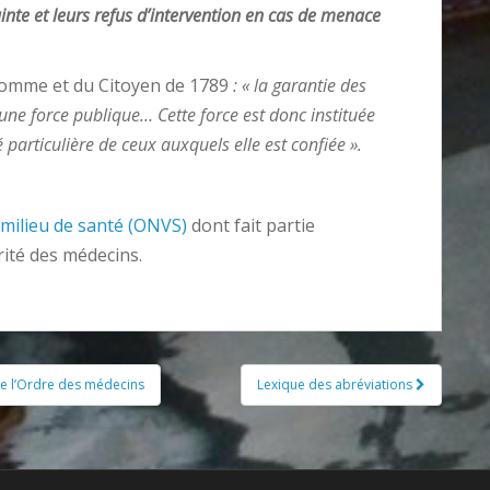
ainte et leurs refus d’intervention en cas de menace
l’Homme et du Citoyen de 1789
: « la garantie des
une force publique… Cette force est donc instituée
é particulière de ceux auxquels elle est confiée ».
 milieu de santé (ONVS)
dont fait partie
rité des médecins.
de l’Ordre des médecins
Lexique des abréviations