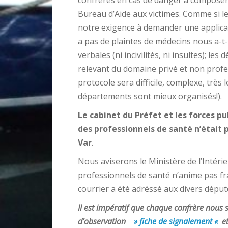
confrères en cas de danger à composer le
Bureau d’Aide aux victimes. Comme si le 
notre exigence à demander une applicati
a pas de plaintes de médecins nous a-t-o
verbales (ni incivilités, ni insultes); les
relevant du domaine privé et non profess
protocole sera difficile, complexe, très 
départements sont mieux organisés!).
Le cabinet du Préfet et les forces pu
des professionnels de santé n’était p
Var
.
Nous aviserons le Ministère de l’Intérie
professionnels de santé n’anime pas f
courrier a été adréssé aux divers déput
Il est impératif que chaque confrère nous s
d’observation
»
fiche de signalement
«
et