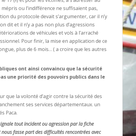
 17 (!!) et pour les victimes, à s’adresser au
mépris ou l’indifférence ne suffisaient pas,
on du protocole devait s’argumenter, car il n’y
n dit et il n’y a pas non plus d’agressions
 détériorations de véhicules et vols à l’arraché
ionnel. Pour finir, la mise en application de ce
longue, plus de 6 mois… ( a croire que les autres
bliques ont ainsi convaincu que la sécurité
as une priorité des pouvoirs publics dans le
ur que la volonté d’agir contre la sécurité des
ranchement ses services départementaux. un
és Paca.
ignale tout incident ou agression par la fiche
 nous fasse part des difficultés rencontrées avec