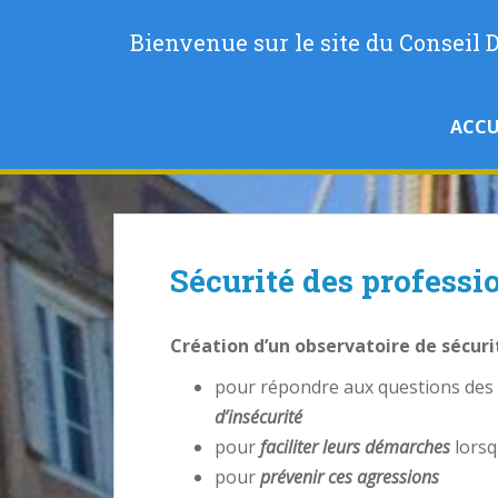
S
k
Bienvenue sur le site du Conseil
i
p
t
ACCU
o
m
a
i
n
c
Sécurité des professi
o
n
t
Création d’un observatoire de sécuri
e
pour répondre aux questions des
n
d’insécurité
t
pour
faciliter leurs démarches
lorsq
pour
prévenir ces agressions