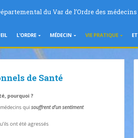
 Départemental du Var de l’Ordre des médecins
EIL
L’ORDRE
MÉDECIN
VIE PRATIQUE
E
onnels de Santé
té, pourquoi ?
 médecins qui
souffrent d’un sentiment
u’ils ont été agressés