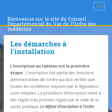
S
TOGGLE
k
i
Bienvenue sur le site du Conseil
p
Départemental du Var de l’Ordre des
t
médecins
o
m
Les démarches à
a
i
l’installation
n
c
L’inscription au tableau est la première
o
n
étape:
L’inscription fait partie des fonctions
t
administratives de l’ordre qui doit vérifier que
e
toutes les conditions requises par le législateur
n
sont remplies. La procédure d’inscription obéit à
t
des règles très précises régies par le code de la
santé publique.
Le défaut d’inscription à l’ordre