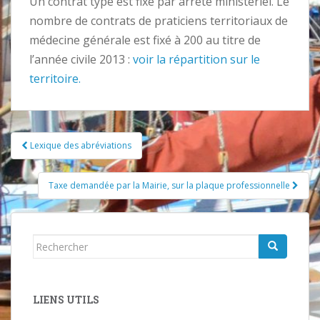
Un contrat type est fixé par arrêté ministériel. Le
nombre de contrats de praticiens territoriaux de
médecine générale est fixé à 200 au titre de
l’année civile 2013 :
voir la répartition sur le
territoire.
Pagination
Lexique des abréviations
d'article
Taxe demandée par la Mairie, sur la plaque professionnelle
Rechercher...
LIENS UTILS