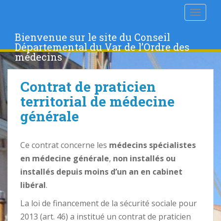
S
TOGGLE
k
i
Bienvenue sur le site du Conseil
p
Départemental du Var de l’Ordre des
t
médecins
o
m
Contrat de praticien
a
i
territorial de médecine
n
générale
c
o
n
Ce contrat concerne les
médecins spécialistes
t
en médecine générale
,
non installés ou
e
installés depuis moins d’un an en cabinet
n
libéral
.
t
La loi de financement de la sécurité sociale pour
2013 (art. 46) a institué un contrat de praticien